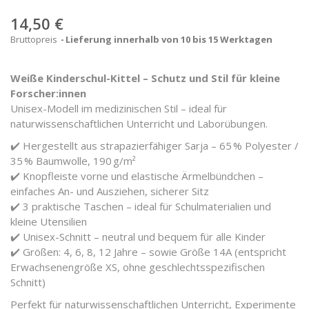
14,50 €
Bruttopreis
Lieferung innerhalb von 10 bis 15 Werktagen
Weiße Kinderschul-Kittel – Schutz und Stil für kleine
Forscher:innen
Unisex-Modell im medizinischen Stil – ideal für
naturwissenschaftlichen Unterricht und Laborübungen.
✔️ Hergestellt aus strapazierfähiger Sarja – 65 % Polyester /
35 % Baumwolle, 190 g/m²
✔️ Knopfleiste vorne und elastische Ärmelbündchen –
einfaches An- und Ausziehen, sicherer Sitz
✔️ 3 praktische Taschen – ideal für Schulmaterialien und
kleine Utensilien
✔️ Unisex-Schnitt – neutral und bequem für alle Kinder
✔️ Größen: 4, 6, 8, 12 Jahre – sowie Größe 14A (entspricht
Erwachsenengröße XS, ohne geschlechtsspezifischen
Schnitt)
Perfekt für naturwissenschaftlichen Unterricht, Experimente