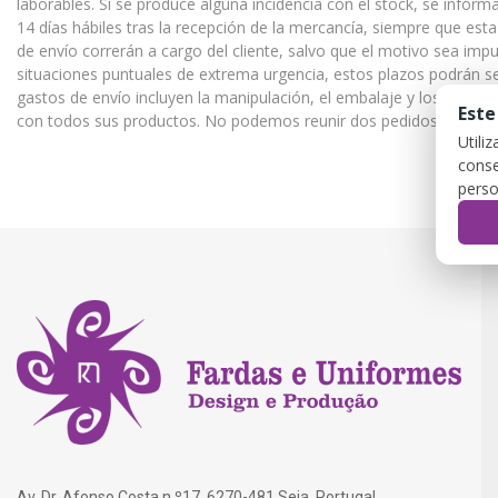
laborables. Si se produce alguna incidencia con el stock, se inform
14 días hábiles tras la recepción de la mercancía, siempre que est
de envío correrán a cargo del cliente, salvo que el motivo sea i
situaciones puntuales de extrema urgencia, estos plazos podrán se
gastos de envío incluyen la manipulación, el embalaje y los gastos
Este
con todos sus productos. No podemos reunir dos pedidos diferentes
Utili
conse
perso
Av. Dr. Afonso Costa n.º17, 6270-481 Seia, Portugal