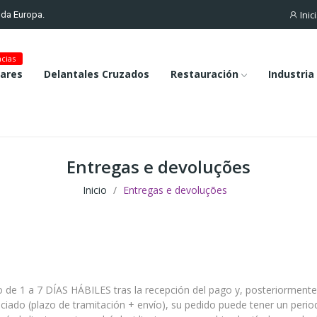
Inic
toda Europa.
cias
lares
Delantales Cruzados
Restauración
Industria
Entregas e devoluções
Inicio
Entregas e devoluções
 de 1 a 7 DÍAS HÁBILES tras la recepción del pago y, posteriormente, 
iado (plazo de tramitación + envío), su pedido puede tener un period