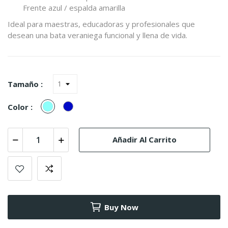
Frente azul / espalda amarilla
Ideal para maestras, educadoras y profesionales que
desean una bata veraniega funcional y llena de vida.
Tamaño :
Menta
Azulão
Color :
(99491)
Añadir Al Carrito
Buy Now