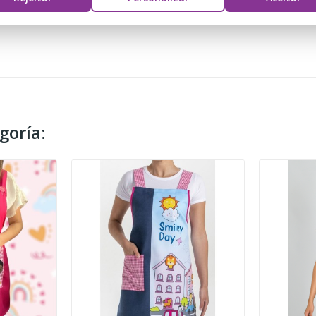
goría: