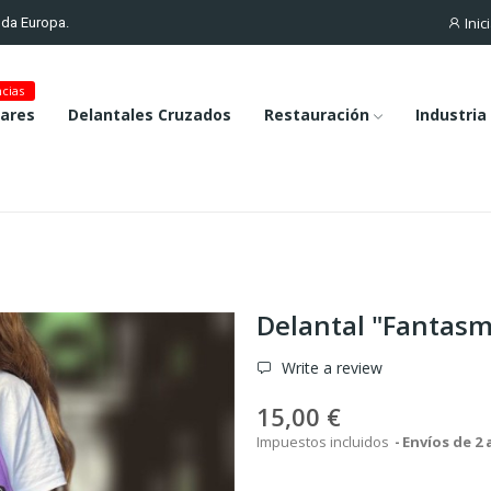
Inic
toda Europa.
cias
lares
Delantales Cruzados
Restauración
Industria
Delantal "Fantas
Write a review
15,00 €
Impuestos incluidos
Envíos de 2 