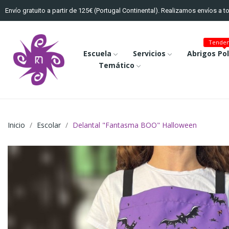
Envío gratuito a partir de 125€ (Portugal Continental). Realizamos envíos a 
Tenden
Escuela
Servicios
Abrigos Po
Temático
Inicio
Escolar
Delantal "Fantasma BOO" Halloween