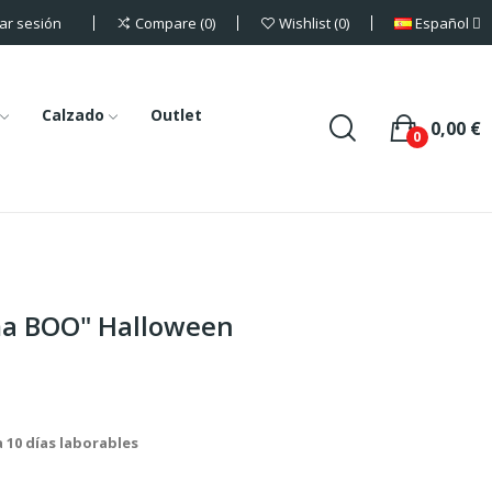
iar sesión
Español
Compare
0
Wishlist
0
Calzado
Outlet
0,00 €
0
ma BOO" Halloween
a 10 días laborables