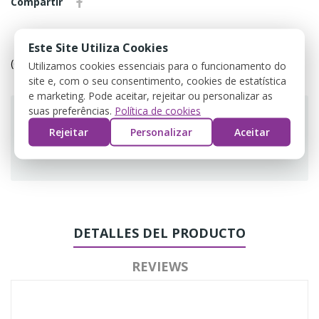
Compartir
Política de devolução
Este Site Utiliza Cookies
(editar com o módulo Customer Reassurance)
Utilizamos cookies essenciais para o funcionamento do
site e, com o seu consentimento, cookies de estatística
e marketing. Pode aceitar, rejeitar ou personalizar as
suas preferências.
Política de cookies
Rejeitar
Personalizar
Aceitar
Guarantee safe & secure checkout
DETALLES DEL PRODUCTO
REVIEWS