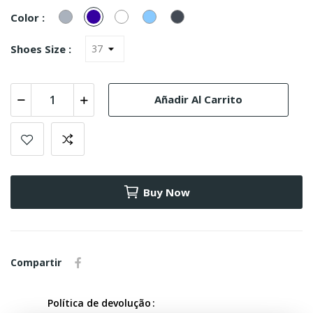
Gris
Marinho
Blanco
Azul
Negro
Color :
Celeste
Shoes Size :
Añadir Al Carrito
Buy Now
Compartir
Política de devolução