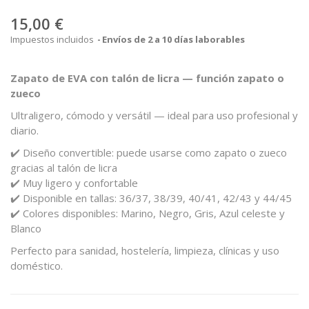
15,00 €
Impuestos incluidos
Envíos de 2 a 10 días laborables
Zapato
de
EVA
con
talón
de
licra —
función
zapato
o
zueco
Ultraligero,
cómodo
y
versátil —
ideal
para
uso
profesional
y
diario.
✔️
Diseño
convertible:
puede
usarse
como
zapato
o
zueco
gracias
al
talón
de
licra
✔️
Muy
ligero
y
confortable
✔️
Disponible
en
tallas:
36/
37,
38/
39,
40/
41,
42/
43
y
44/
45
✔️
Colores
disponibles:
Marino,
Negro,
Gris,
Azul
celeste
y
Blanco
Perfecto
para
sanidad,
hostelería,
limpieza,
clínicas
y
uso
doméstico.