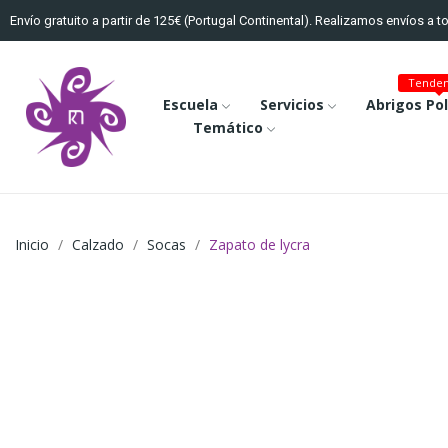
Envío gratuito a partir de 125€ (Portugal Continental). Realizamos envíos a 
Tenden
Escuela
Servicios
Abrigos Po
Temático
Inicio
Calzado
Socas
Zapato de lycra