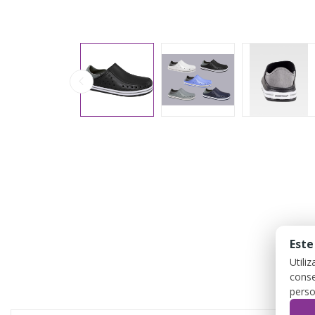
Este
Utili
conse
perso