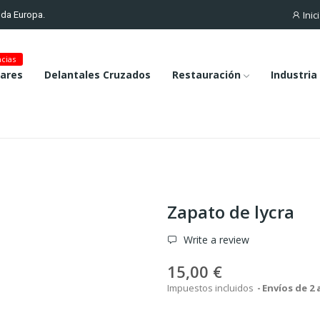
Inic
toda Europa.
cias
lares
Delantales Cruzados
Restauración
Industria
Zapato de lycra
Write a review
15,00 €
Impuestos incluidos
Envíos de 2 