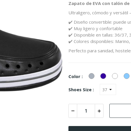
Zapato
de
EVA
con
talón
de
Ultraligero,
cómodo
y
versátil
✔️
Diseño
convertible:
puede
u
✔️
Muy
ligero
y
confortable
✔️
Disponible
en
tallas:
36/
37,
✔️
Colores
disponibles:
Marino
Perfecto
para
sanidad,
hostele
Gris
Marinho
Blanco
A
Color :
C
Shoes Size :