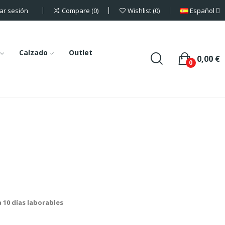
iar sesión
Español
Compare
0
Wishlist
0
Calzado
Outlet
0,00 €
0
a 10 días laborables