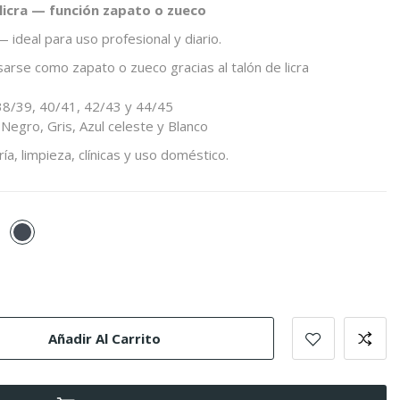
licra —
función
zapato
o
zueco
 —
ideal
para
uso
profesional
y
diario.
sarse
como
zapato
o
zueco
gracias
al
talón
de
licra
38/
39,
40/
41,
42/
43
y
44/
45
,
Negro,
Gris,
Azul
celeste
y
Blanco
ría,
limpieza,
clínicas
y
uso
doméstico.
zul
Negro
eleste
Añadir Al Carrito