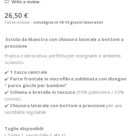
Write a review
26,50 €
Tasse incluse
consegna in 10-15 giorni lavorativi
Estola da Maestra con chiusura laterale a bottoni a
pressione
Pratica e decorativa, perfetta per insegnanti e ambienti
scolastici.
✔️
1 tasca centrale
✔️
Parte frontale in microfibra sublimata con disegno
" parco giochi per bambini"
✔️
Schiena e bretelle in tessuto
(65% poliestere / 35%
cotone)
✔️
Chiusura laterale con bottoni a pressione
per una
vestibilità regolabile
Taglie disponibili
:
• Taglia 1: veste dalla S alla XL