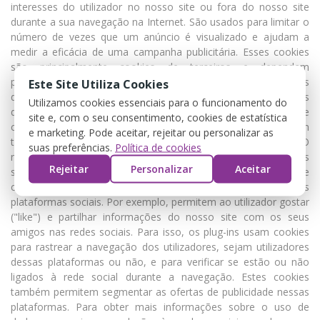
interesses do utilizador no nosso site ou fora do nosso site
durante a sua navegação na Internet. São usados para limitar o
número de vezes que um anúncio é visualizado e ajudam a
medir a eficácia de uma campanha publicitária. Esses cookies
são principalmente cookies de terceiros e dependem
principalmente das agências de publicidade. Cookies e plug-ins
Este Site Utiliza Cookies
de redes sociais (botões sociais) Estes cookies sociais
Utilizamos cookies essenciais para o funcionamento do
destinam-se a permitir que os utilizadores partilhem páginas e
site e, com o seu consentimento, cookies de estatística
conteúdos através de redes sociais de terceiros. Permitem
e marketing. Pode aceitar, rejeitar ou personalizar as
também segmentar a oferta de publicidade nas redes sociais. O
suas preferências.
Política de cookies
nosso site também usa plug-ins ou botões sociais. Os plug-ins
Rejeitar
Personalizar
Aceitar
sociais tornam possível facilitar a partilha de páginas e
conteúdos do site https://rmfardaseuniformes.pt nas diversas
plataformas sociais. Por exemplo, permitem ao utilizador gostar
("like") e partilhar informações do nosso site com os seus
amigos nas redes sociais. Para isso, os plug-ins usam cookies
para rastrear a navegação dos utilizadores, sejam utilizadores
dessas plataformas ou não, e para verificar se estão ou não
ligados à rede social durante a navegação. Estes cookies
também permitem segmentar as ofertas de publicidade nessas
plataformas. Para obter mais informações sobre o uso de