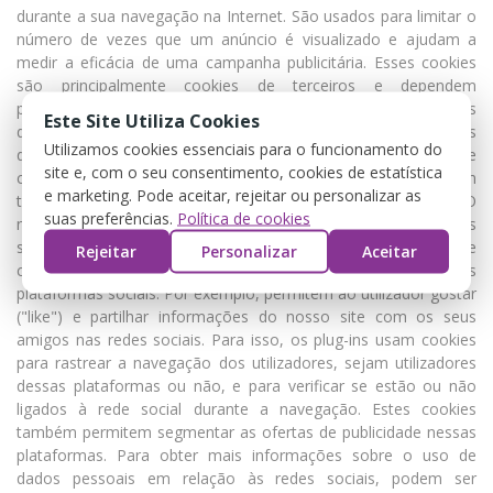
durante a sua navegação na Internet. São usados para limitar o
número de vezes que um anúncio é visualizado e ajudam a
medir a eficácia de uma campanha publicitária. Esses cookies
são principalmente cookies de terceiros e dependem
principalmente das agências de publicidade. Cookies e plug-ins
Este Site Utiliza Cookies
de redes sociais (botões sociais) Estes cookies sociais
Utilizamos cookies essenciais para o funcionamento do
destinam-se a permitir que os utilizadores partilhem páginas e
site e, com o seu consentimento, cookies de estatística
conteúdos através de redes sociais de terceiros. Permitem
e marketing. Pode aceitar, rejeitar ou personalizar as
também segmentar a oferta de publicidade nas redes sociais. O
suas preferências.
Política de cookies
nosso site também usa plug-ins ou botões sociais. Os plug-ins
sociais tornam possível facilitar a partilha de páginas e
Rejeitar
Personalizar
Aceitar
conteúdos do site https://rmfardaseuniformes.pt nas diversas
plataformas sociais. Por exemplo, permitem ao utilizador gostar
("like") e partilhar informações do nosso site com os seus
amigos nas redes sociais. Para isso, os plug-ins usam cookies
para rastrear a navegação dos utilizadores, sejam utilizadores
dessas plataformas ou não, e para verificar se estão ou não
ligados à rede social durante a navegação. Estes cookies
também permitem segmentar as ofertas de publicidade nessas
plataformas. Para obter mais informações sobre o uso de
dados pessoais em relação às redes sociais, podem ser