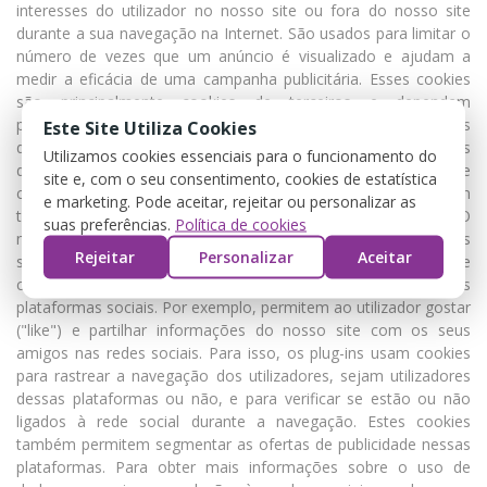
interesses do utilizador no nosso site ou fora do nosso site
durante a sua navegação na Internet. São usados para limitar o
número de vezes que um anúncio é visualizado e ajudam a
medir a eficácia de uma campanha publicitária. Esses cookies
são principalmente cookies de terceiros e dependem
principalmente das agências de publicidade. Cookies e plug-ins
Este Site Utiliza Cookies
de redes sociais (botões sociais) Estes cookies sociais
Utilizamos cookies essenciais para o funcionamento do
destinam-se a permitir que os utilizadores partilhem páginas e
site e, com o seu consentimento, cookies de estatística
conteúdos através de redes sociais de terceiros. Permitem
e marketing. Pode aceitar, rejeitar ou personalizar as
também segmentar a oferta de publicidade nas redes sociais. O
suas preferências.
Política de cookies
nosso site também usa plug-ins ou botões sociais. Os plug-ins
Rejeitar
Personalizar
Aceitar
sociais tornam possível facilitar a partilha de páginas e
conteúdos do site https://rmfardaseuniformes.pt nas diversas
plataformas sociais. Por exemplo, permitem ao utilizador gostar
("like") e partilhar informações do nosso site com os seus
amigos nas redes sociais. Para isso, os plug-ins usam cookies
para rastrear a navegação dos utilizadores, sejam utilizadores
dessas plataformas ou não, e para verificar se estão ou não
ligados à rede social durante a navegação. Estes cookies
também permitem segmentar as ofertas de publicidade nessas
plataformas. Para obter mais informações sobre o uso de