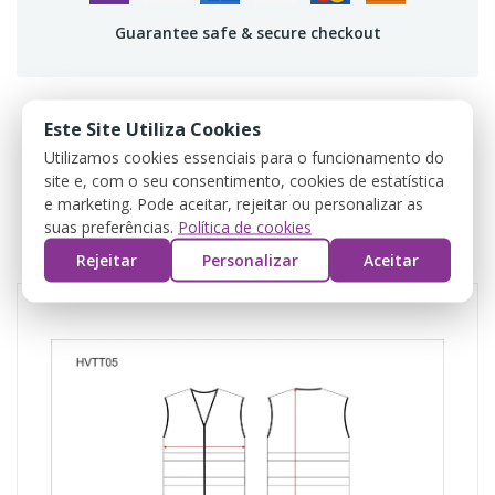
Guarantee safe & secure checkout
Este Site Utiliza Cookies
DESCRIZIONE
Utilizamos cookies essenciais para o funcionamento do
site e, com o seu consentimento, cookies de estatística
e marketing. Pode aceitar, rejeitar ou personalizar as
DETTAGLI DEL PRODOTTO
suas preferências.
Política de cookies
REVIEWS
Rejeitar
Personalizar
Aceitar