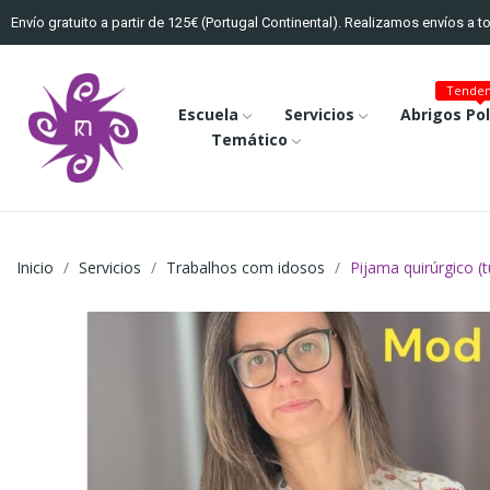
Envío gratuito a partir de 125€ (Portugal Continental). Realizamos envíos a 
Tenden
Escuela
Servicios
Abrigos Po
Temático
Inicio
Servicios
Trabalhos com idosos
Pijama quirúrgico (t