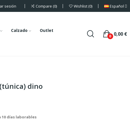
iar sesión
Español
Compare
0
Wishlist
0
Calzado
Outlet
0,00 €
0
(túnica) dino
a 10 días laborables