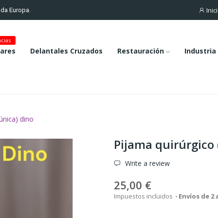
Inic
toda Europa.
cias
lares
Delantales Cruzados
Restauración
Industria
única) dino
Pijama quirúrgico 
Write a review
25,00 €
Impuestos incluidos
Envíos de 2 