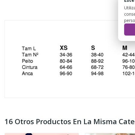
Este
Utili
DES
conse
perso
16 Otros Productos En La Misma Cate