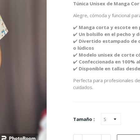
Túnica Unisex de Manga Co
Alegre, cómoda y funcional para 
✔️
Manga corta y escote en 
✔️
Un bolsillo en el pecho y 
✔️
Divertido estampado de di
o lúdicos
✔️
Modelo unisex de corte có
✔️
Confeccionada en 100% al
✔️
Disponible en tallas desde
Perfecta para profesionales de p
cuidados.
Tamaño :