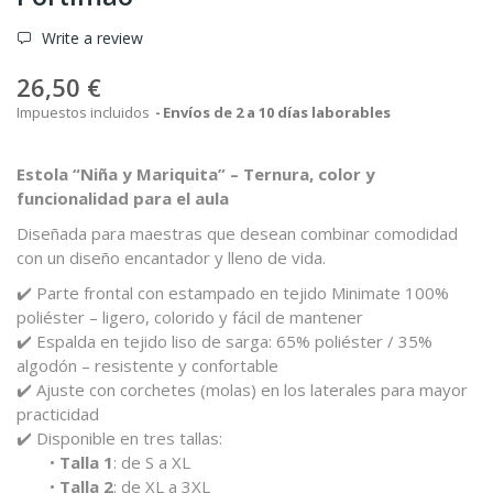
Write a review
26,50 €
Impuestos incluidos
Envíos de 2 a 10 días laborables
Estola “Niña y Mariquita” – Ternura, color y
funcionalidad para el aula
Diseñada para maestras que desean combinar comodidad
con un diseño encantador y lleno de vida.
✔️ Parte frontal con estampado en tejido Minimate 100%
poliéster – ligero, colorido y fácil de mantener
✔️ Espalda en tejido liso de sarga: 65% poliéster / 35%
algodón – resistente y confortable
✔️ Ajuste con corchetes (molas) en los laterales para mayor
practicidad
✔️ Disponible en tres tallas:
•
Talla 1
: de S a XL
•
Talla 2
: de XL a 3XL