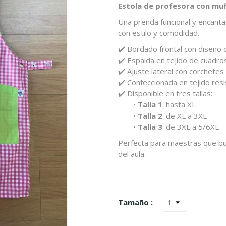
Estola de profesora con muñ
Una prenda funcional y encanta
con estilo y comodidad.
✔️ Bordado frontal con diseño
✔️ Espalda en tejido de cuadros
✔️ Ajuste lateral con corchetes
✔️ Confeccionada en tejido res
✔️ Disponible en tres tallas:
•
Talla 1
: hasta XL
•
Talla 2
: de XL a 3XL
•
Talla 3
: de 3XL a 5/6XL
Perfecta para maestras que bu
del aula.
Tamaño :