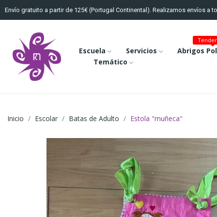
Envío gratuito a partir de 125€ (Portugal Continental). Realizamos envíos a 
Tenden
Escuela
Servicios
Abrigos Po
Temático
Inicio
Escolar
Batas de Adulto
Estola "muñeca"