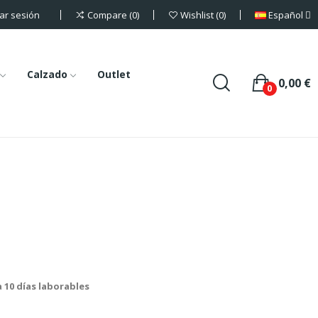
iar sesión
Español
Compare
0
Wishlist
0
Calzado
Outlet
0,00 €
0
a 10 días laborables