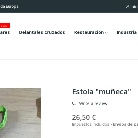
Inic
toda Europa.
cias
lares
Delantales Cruzados
Restauración
Industria
Estola "muñeca"
Write a review
26,50 €
Impuestos incluidos
Envíos de 2 