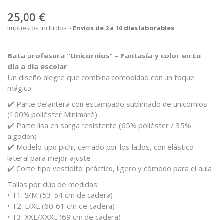
25,00 €
Impuestos incluidos
Envíos de 2 a 10 días laborables
Bata profesora "Unicornios" – Fantasía y color en tu
día a día escolar
Un diseño alegre que combina comodidad con un toque
mágico.
✔️ Parte delantera con estampado sublimado de unicornios
(100% poliéster Minimaré)
✔️ Parte lisa en sarga resistente (65% poliéster / 35%
algodón)
✔️ Modelo tipo pichi, cerrado por los lados, con elástico
lateral para mejor ajuste
✔️ Corte tipo vestidito: práctico, ligero y cómodo para el aula
Tallas por dúo de medidas:
• T1: S/M (53-54 cm de cadera)
• T2: L/XL (60-61 cm de cadera)
• T3: XXL/XXXL (69 cm de cadera)