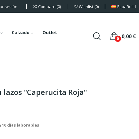
iar sesión
Español
Compare
0
Wishlist
0
Calzado
Outlet
0,00 €
0
 lazos "Caperucita Roja"
a 10 días laborables