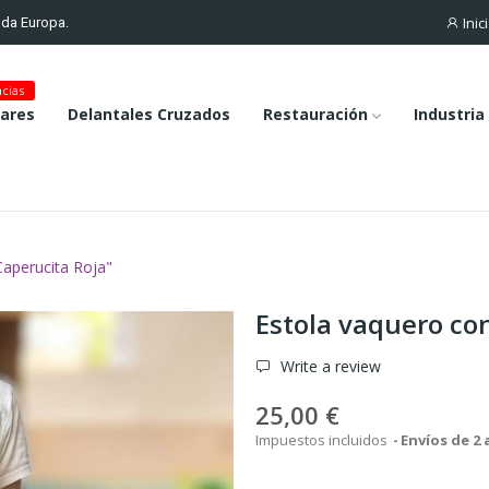
Inic
toda Europa.
cias
lares
Delantales Cruzados
Restauración
Industria
Caperucita Roja"
Estola vaquero con
Write a review
25,00 €
Impuestos incluidos
Envíos de 2 