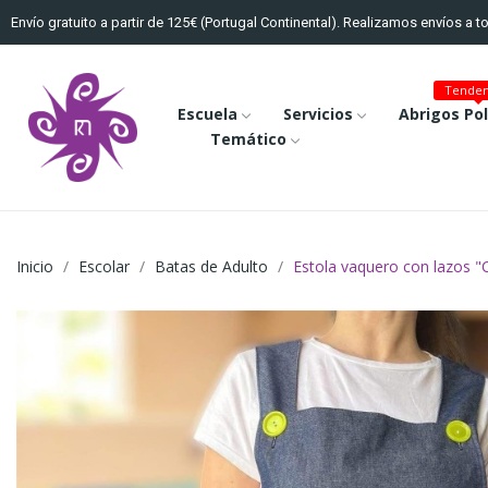
Envío gratuito a partir de 125€ (Portugal Continental). Realizamos envíos a 
Tenden
Escuela
Servicios
Abrigos Po
Temático
Inicio
Escolar
Batas de Adulto
Estola vaquero con lazos "