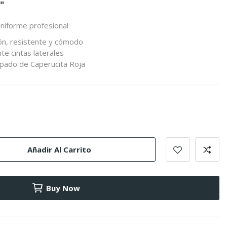
"
uniforme profesional
ón, resistente y cómodo
te cintas laterales
mpado de Caperucita Roja
Añadir Al Carrito
Buy Now