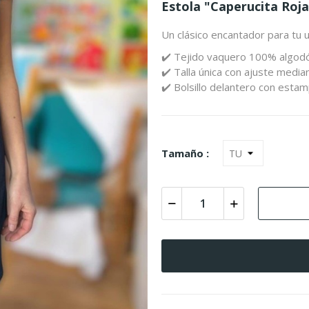
Estola "Caperucita Roja
Un clásico encantador para tu 
✔️ Tejido vaquero 100% algod
✔️ Talla única con ajuste median
✔️ Bolsillo delantero con esta
Tamaño :