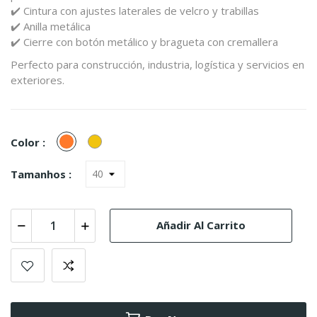
✔️
Cintura
con
ajustes
laterales
de
velcro
y
trabillas
✔️
Anilla
metálica
✔️
Cierre
con
botón
metálico
y
bragueta
con
cremallera
Perfecto
para
construcción,
industria,
logística
y
servicios
en
exteriores.
Naranja
Amarillo
Color :
Tamanhos :
Añadir Al Carrito