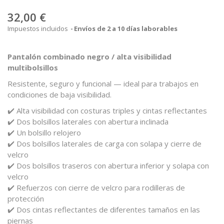
32,00 €
Impuestos incluidos
Envíos de 2 a 10 días laborables
Pantalón
combinado
negro /
alta
visibilidad
multibolsillos
Resistente,
seguro
y
funcional —
ideal
para
trabajos
en
condiciones
de
baja
visibilidad.
✔️
Alta
visibilidad
con
costuras
triples
y
cintas
reflectantes
✔️
Dos
bolsillos
laterales
con
abertura
inclinada
✔️
Un
bolsillo
relojero
✔️
Dos
bolsillos
laterales
de
carga
con
solapa
y
cierre
de
velcro
✔️
Dos
bolsillos
traseros
con
abertura
inferior
y
solapa
con
velcro
✔️
Refuerzos
con
cierre
de
velcro
para
rodilleras
de
protección
✔️
Dos
cintas
reflectantes
de
diferentes
tamaños
en
las
piernas