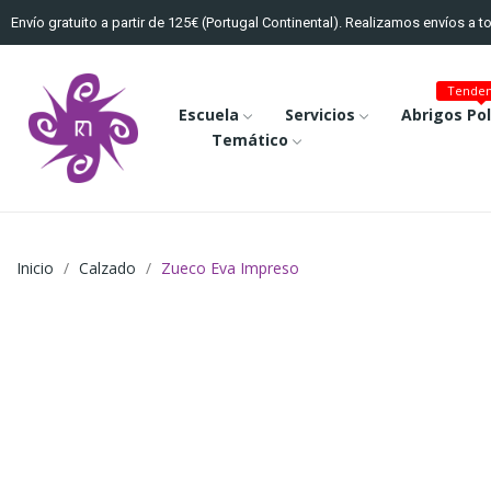
Envío gratuito a partir de 125€ (Portugal Continental). Realizamos envíos a 
Tenden
Escuela
Servicios
Abrigos Po
Temático
Inicio
Calzado
Zueco Eva Impreso