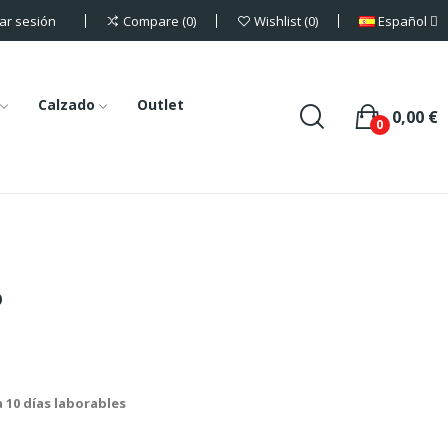
iar sesión
Español
Compare
0
Wishlist
0
Calzado
Outlet
0,00 €
0
o
a 10 días laborables