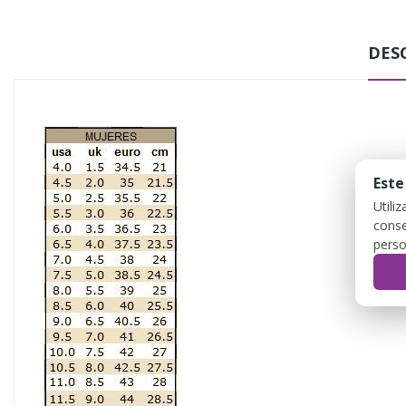
DES
Este
Utili
conse
perso