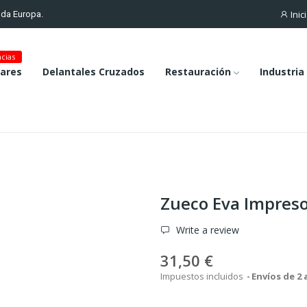
Inic
toda Europa.
cias
lares
Delantales Cruzados
Restauración
Industria
Zueco Eva Impres
Write a review
31,50 €
Impuestos incluidos
Envíos de 2 