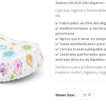
Zuecos de EVA Ultraligeros 
Ligereza, higiene y funcionali
día.
✔️
Fabricados en EVA ultrali
✔️
Antibacterianos y sin lát
prioritaria
✔️
Aptos para lavar en máqu
✔️
Suela antideslizante para
✔️
Correa trasera plegable q
✔️
Laterales perforados que m
entrada directa de líquidos 
Perfectos para profesionales d
requiere confort, higiene y seg
Shoes Size :