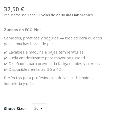
32,50 €
Impuestos incluidos
Envíos de 2 a 10 días laborables
Zuecos
en
ECO
Piel
Cómodos,
prácticos
y
seguros —
ideales
para
quienes
pasan
muchas
horas
de
pie.
✔️
Lavables
a
máquina
a
bajas
temperaturas
✔️
Suela
antideslizante
para
mayor
seguridad
✔️
Diseñados
para
prevenir
la
fatiga
en
pies
y
piernas
✔️
Disponibles
en
tallas:
36
a
42
Perfectos
para
profesionales
de
la
salud,
limpieza,
hostelería
y
más.
Shoes Size :