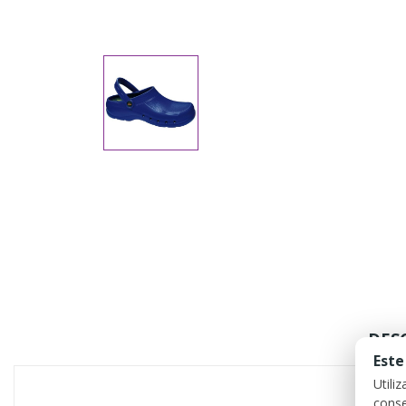
DES
Este
Utili
conse