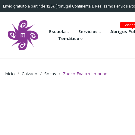
Envío gratuito a partir de 125€ (Portugal Continental). Realizamos envíos a 
Tenden
Escuela
Servicios
Abrigos Po
Temático
Inicio
Calzado
Socas
Zueco Eva azul marino