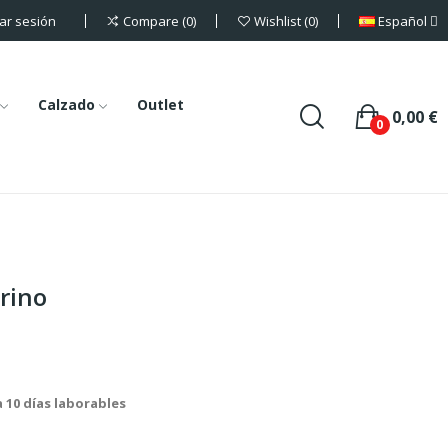
iar sesión
Español
Compare
0
Wishlist
0
Calzado
Outlet
0,00 €
0
rino
a 10 días laborables