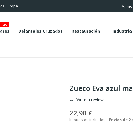
Inic
toda Europa.
cias
lares
Delantales Cruzados
Restauración
Industria
Zueco Eva azul ma
Write a review
22,90 €
Impuestos incluidos
Envíos de 2 