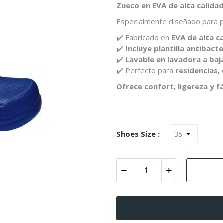
Zueco en EVA de alta calida
Especialmente diseñado para p
✔️ Fabricado en
EVA de alta c
✔️
Incluye plantilla antibact
✔️
Lavable en lavadora a ba
✔️ Perfecto para
residencias, 
Ofrece confort, ligereza y fá
Shoes Size :