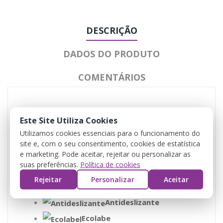
DESCRIÇÃO
DADOS DO PRODUTO
COMENTÁRIOS
Normativa: Certificado CE, directiva
Este Site Utiliza Cookies
89/686/CEE. Categoría I
.
Utilizamos cookies essenciais para o funcionamento do
Antideslizantesolução com água
site e, com o seu consentimento, cookies de estatística
e detergente
e marketing. Pode aceitar, rejeitar ou personalizar as
suas preferências.
Política de cookies
Especialmente leve e
Rejeitar
Personalizar
Aceitar
cómodo
Antideslizante
Ecolabe