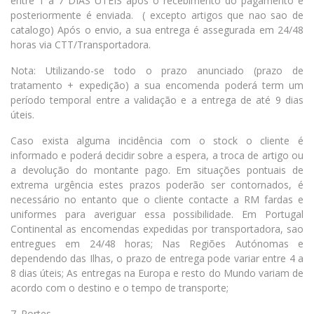
entre 1 a 7 DIAS ÚTEIS após o recebimento do pagamento e
posteriormente é enviada. ( excepto artigos que nao sao de
catalogo) Após o envio, a sua entrega é assegurada em 24/48
horas via CTT/Transportadora.
Nota: Utilizando-se todo o prazo anunciado (prazo de
tratamento + expedição) a sua encomenda poderá term um
período temporal entre a validação e a entrega de até 9 dias
úteis.
Caso exista alguma incidência com o stock o cliente é
informado e poderá decidir sobre a espera, a troca de artigo ou
a devolução do montante pago. Em situações pontuais de
extrema urgência estes prazos poderão ser contornados, é
necessário no entanto que o cliente contacte a RM fardas e
uniformes para averiguar essa possibilidade. Em Portugal
Continental as encomendas expedidas por transportadora, sao
entregues em 24/48 horas; Nas Regiões Autónomas e
dependendo das Ilhas, o prazo de entrega pode variar entre 4 a
8 dias úteis; As entregas na Europa e resto do Mundo variam de
acordo com o destino e o tempo de transporte;
7. Portes