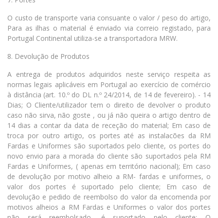
O custo de transporte varia consuante o valor / peso do artigo,
Para as ilhas o material é enviado via correio registado, para
Portugal Continental utiliza-se a transportadora MRW.
8. Devolução de Produtos
A entrega de produtos adquiridos neste serviço respeita as
normas legais aplicáveis em Portugal ao exercício de comércio
à distância (art. 10.º do DL n.º 24/2014, de 14 de fevereiro). - 14
Dias; O Cliente/utilizador tem o direito de devolver o produto
caso não sirva, não goste , ou já não queira o artigo dentro de
14 dias a contar da data de receção do material; Em caso de
troca por outro artigo, os portes até as instalacões da RM
Fardas e Uniformes são suportados pelo cliente, os portes do
novo envio para a morada do cliente são suportados pela RM
Fardas e Uniformes, ( apenas em território nacional); Em caso
de devolução por motivo alheio a RM- fardas e uniformes, o
valor dos portes é suportado pelo cliente; Em caso de
devolução e pedido de reembolso do valor da encomenda por
motivos alheios a RM Fardas e Uniformes o valor dos portes
não será reembolsado, é suportado pelo cliente; O