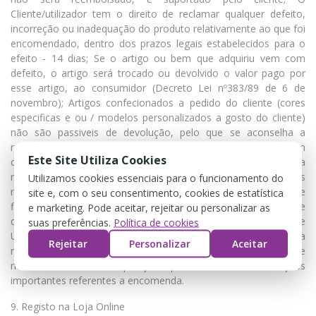
Cliente/utilizador tem o direito de reclamar qualquer defeito,
incorreção ou inadequação do produto relativamente ao que foi
encomendado, dentro dos prazos legais estabelecidos para o
efeito - 14 dias; Se o artigo ou bem que adquiriu vem com
defeito, o artigo será trocado ou devolvido o valor pago por
esse artigo, ao consumidor (Decreto Lei nº383/89 de 6 de
novembro); Artigos confecionados a pedido do cliente (cores
especificas e ou / modelos personalizados a gosto do cliente)
não são passiveis de devolução, pelo que se aconselha a
retificar medidas / cores antes de efetivar a encomenda; Em
Este Site Utiliza Cookies
caso de clientes empresariais cujo destino de mercadoria seja a
revenda, aplicam-se as mesmas regras, à exceção dos
Utilizamos cookies essenciais para o funcionamento do
reembolsos: Não será efetuada a devolução do montante
site e, com o seu consentimento, cookies de estatística
ficando o valor a credito para compras futuras; A intenção de
e marketing. Pode aceitar, rejeitar ou personalizar as
devolução deverá ser sempre comunicada a RM Fardas e
suas preferências.
Política de cookies
Uniformes previamente antes de efetuar a devolução., e a
Rejeitar
Personalizar
Aceitar
mercadiria se acompanhada da folha de encomenda que segue
no momento da expedição pois contem informações
importantes referentes a encomenda.
9. Registo na Loja Online