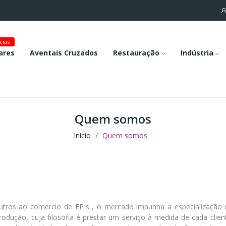
cias
ares
Aventais Cruzados
Restauração
Indústria
Quem somos
Início
Quem somos
tros ao comercio de EPIs , o mercado impunha a especialização d
ução, cuja filosofia é prestar um serviço à medida de cada clien