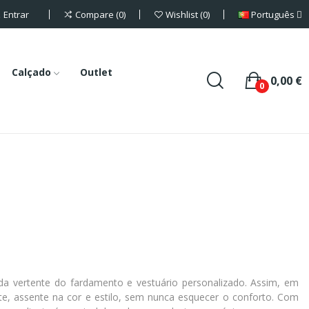
Entrar
Português
Compare
0
Wishlist
0
Calçado
Outlet
0,00 €
0
a vertente do fardamento e vestuário personalizado. Assim, em
te, assente na cor e estilo, sem nunca esquecer o conforto. Com