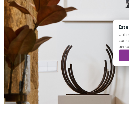
Este
Utili
conse
perso