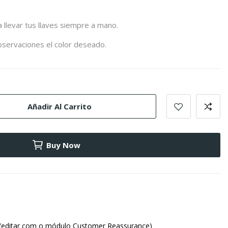
a
llevar
tus
llaves
siempre
a
mano.
bservaciones
el
color
deseado.
Añadir Al Carrito
Buy Now
(editar com o módulo Customer Reassurance)