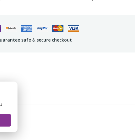
uarantee safe & secure checkout
ou