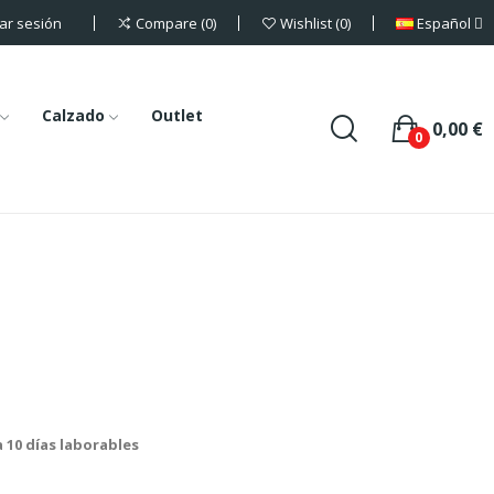
iar sesión
Español
Compare
0
Wishlist
0
Calzado
Outlet
0,00 €
0
a 10 días laborables