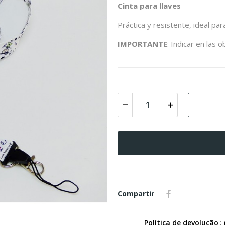
Cinta
para
llaves
Práctica
y
resistente,
ideal
par
IMPORTANTE
:
Indicar
en
las
o
Compartir
Política de devolução