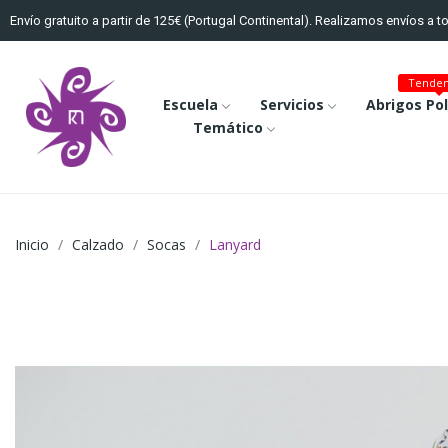
Envío gratuito a partir de 125€ (Portugal Continental). Realizamos envíos a 
Tenden
Escuela
Servicios
Abrigos Po
Temático
Inicio
Calzado
Socas
Lanyard