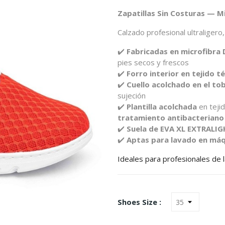
Zapatillas Sin Costuras — 
Calzado profesional ultraligero
✔️
Fabricadas en microfibra
pies secos y frescos
✔️
Forro interior en tejido 
✔️
Cuello acolchado en el tob
sujeción
✔️
Plantilla acolchada
en teji
tratamiento antibacteriano
✔️
Suela de EVA XL EXTRALI
✔️
Aptas para lavado en máq
Ideales para profesionales de la
Shoes Size :