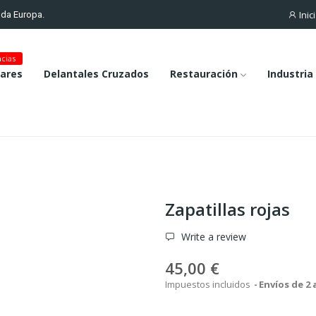
Inic
toda Europa.
cias
lares
Delantales Cruzados
Restauración
Industria
Zapatillas rojas
Write a review
45,00 €
Impuestos incluidos
Envíos de 2 