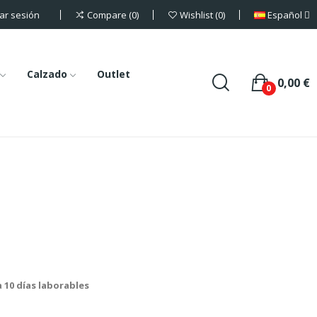
iar sesión
Español
Compare
0
Wishlist
0
Calzado
Outlet
0,00 €
0
a 10 días laborables