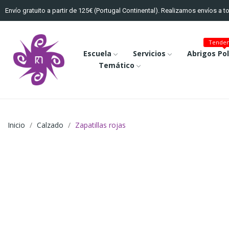
Envío gratuito a partir de 125€ (Portugal Continental). Realizamos envíos a 
Tenden
Escuela
Servicios
Abrigos Po
Temático
Inicio
Calzado
Zapatillas rojas