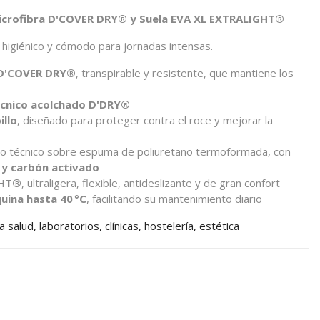
Microfibra D'COVER DRY® y Suela EVA XL EXTRALIGHT®
, higiénico y cómodo para jornadas intensas.
 D'COVER DRY®
, transpirable y resistente, que mantiene los
técnico acolchado D'DRY®
illo
, diseñado para proteger contra el roce y mejorar la
do técnico sobre espuma de poliuretano termoformada, con
 y carbón activado
GHT®
, ultraligera, flexible, antideslizante y de gran confort
uina hasta 40 °C
, facilitando su mantenimiento diario
 salud, laboratorios, clínicas, hostelería, estética