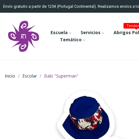
Envío gratuito a partir de 125€ (Portugal Continental). Realizamos envíos a 
Tenden
Escuela
Servicios
Abrigos Po
Temático
Inicio
Escolar
Babi "Superman"