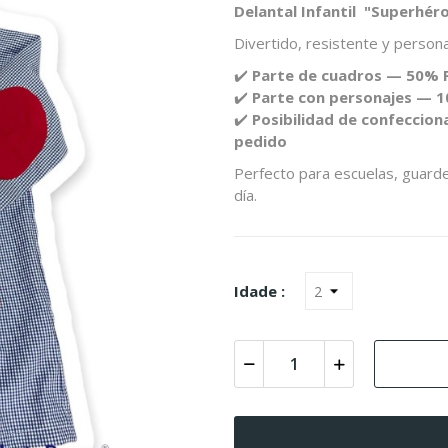
Delantal Infantil "Superhé
Divertido, resistente y personal
✔️
Parte de cuadros — 50% P
✔️
Parte con personajes — 
✔️
Posibilidad de confecciona
pedido
Perfecto para escuelas, guarder
día.
Idade :