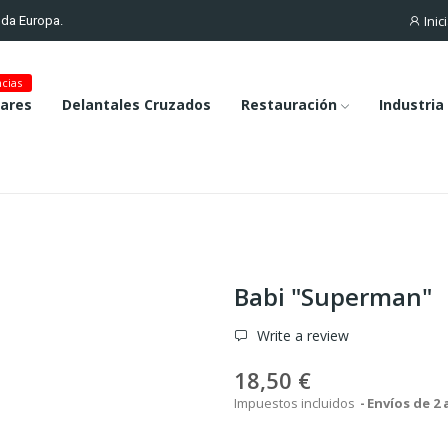
Inic
toda Europa.
cias
lares
Delantales Cruzados
Restauración
Industria
Babi "Superman"
Write a review
18,50 €
Impuestos incluidos
Envíos de 2 