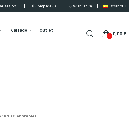
iar sesión
Español
Compare
0
Wishlist
0
Calzado
Outlet
0,00 €
0
a 10 días laborables