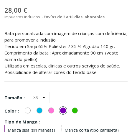
28,00 €
Impuestos incluidos
Envíos de 2 a 10 días laborables
Bata personalizada com imagem de crianças com deficiência,
para promover a inclusão.
Tecido em Sarja 65% Poliéster / 35 % Algodão 140 gr.
Comprimento da bata : Aproximadamente 90 cm (veste
acima do joelho)
Utilizada em escolas, clinicas e outros serviços de saúde.
Possibilidade de alterar cores do tecido base
Tamaño :
Blanco
Turquesa
Rosa
ROXO
verde
Color :
(Azul)
(92531)
Tipo de Manga :
Manga sisa (sin mangas)
Manga corta (tipo camiseta)