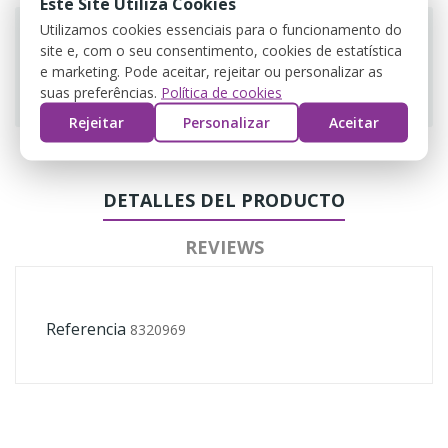
Este Site Utiliza Cookies
Utilizamos cookies essenciais para o funcionamento do
site e, com o seu consentimento, cookies de estatística
e marketing. Pode aceitar, rejeitar ou personalizar as
Guarantee safe & secure checkout
suas preferências.
Política de cookies
Rejeitar
Personalizar
Aceitar
DETALLES DEL PRODUCTO
REVIEWS
Referencia
8320969