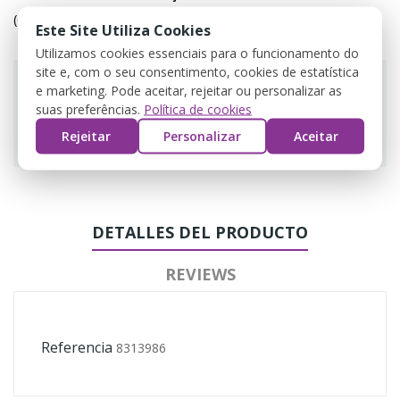
(editar com o módulo Customer Reassurance)
Este Site Utiliza Cookies
Utilizamos cookies essenciais para o funcionamento do
site e, com o seu consentimento, cookies de estatística
e marketing. Pode aceitar, rejeitar ou personalizar as
suas preferências.
Política de cookies
Guarantee safe & secure checkout
Rejeitar
Personalizar
Aceitar
DETALLES DEL PRODUCTO
REVIEWS
Referencia
8313986