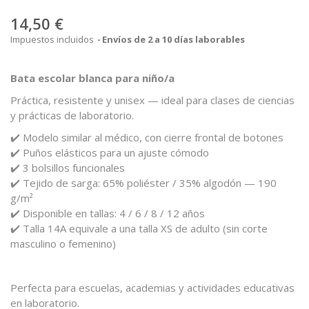
14,50 €
Impuestos incluidos
Envíos de 2 a 10 días laborables
Bata
escolar
blanca
para
niño/
a
Práctica,
resistente
y
unisex —
ideal
para
clases
de
ciencias
y
prácticas
de
laboratorio.
✔️
Modelo
similar
al
médico,
con
cierre
frontal
de
botones
✔️
Puños
elásticos
para
un
ajuste
cómodo
✔️
3
bolsillos
funcionales
✔️
Tejido
de
sarga:
65%
poliéster /
35%
algodón —
190
g/
m²
✔️
Disponible
en
tallas:
4 /
6 /
8 /
12
años
✔️
Talla
14A
equivale
a
una
talla
XS
de
adulto (
sin
corte
masculino
o
femenino)
Perfecta
para
escuelas,
academias
y
actividades
educativas
en
laboratorio.