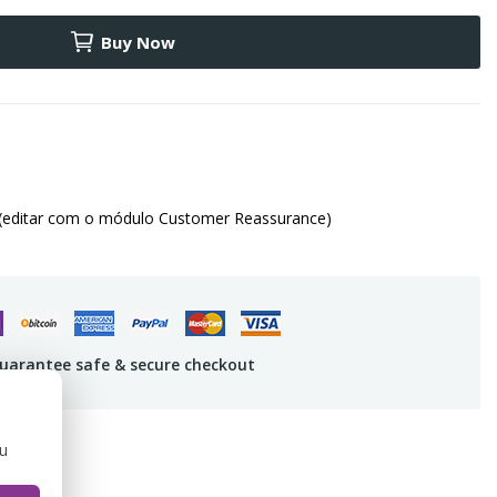
Buy Now
(editar com o módulo Customer Reassurance)
uarantee safe & secure checkout
ou
IEWS