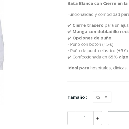
Bata Blanca con Cierre en l
Funcionalidad y comodidad para
✔️
Cierre trasero
para un ajus
✔️
Manga con dobladillo rec
✔️
Opciones de puño
:
• Puño con botón (+5 €)
• Puño de punto elástico (+5 €)
✔️ Confeccionada en
65% algo
Ideal para
hospitales, clínicas
Tamaño :