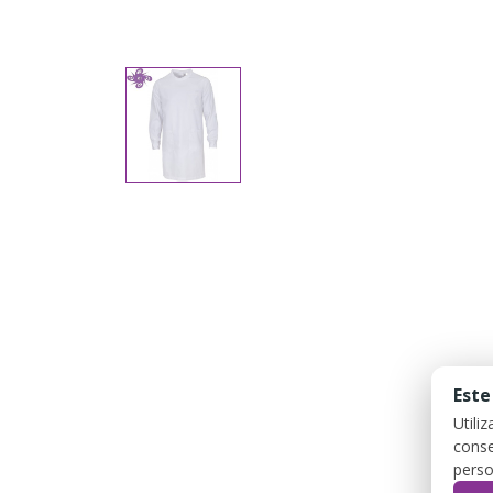
Este
Utili
conse
perso
DES