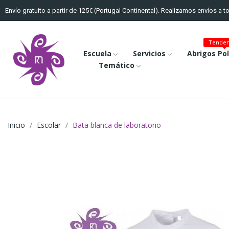
Envío gratuito a partir de 125€ (Portugal Continental). Realizamos envíos a 
Tenden
Escuela
Servicios
Abrigos Po
Temático
Inicio
Escolar
Bata blanca de laboratorio