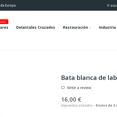
Inic
toda Europa.
cias
lares
Delantales Cruzados
Restauración
Industria
Bata blanca de lab
Write a review
16,00 €
Impuestos incluidos
Envíos de 2 