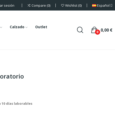
iar sesión
Español
Compare
0
Wishlist
0
Calzado
Outlet
0,00 €
0
oratorio
a 10 días laborables