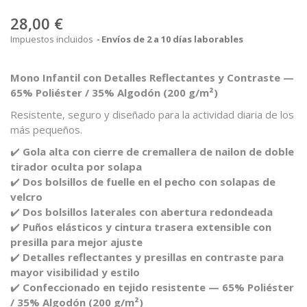
28,00 €
Impuestos incluidos
Envíos de 2 a 10 días laborables
Mono Infantil con Detalles Reflectantes y Contraste —
65% Poliéster / 35% Algodón (200 g/m²)
Resistente, seguro y diseñado para la actividad diaria de los
más pequeños.
✔️
Gola alta con cierre de cremallera de nailon de doble
tirador oculta por solapa
✔️
Dos bolsillos de fuelle en el pecho con solapas de
velcro
✔️
Dos bolsillos laterales con abertura redondeada
✔️
Puños elásticos y cintura trasera extensible con
presilla para mejor ajuste
✔️
Detalles reflectantes y presillas en contraste para
mayor visibilidad y estilo
✔️
Confeccionado en tejido resistente — 65% Poliéster
/ 35% Algodón (200 g/m²)