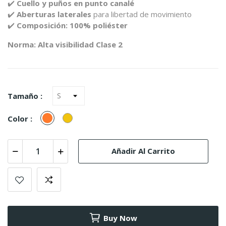
✔️
Cuello
y
puños
en
punto
canalé
✔️
Aberturas
laterales
para
libertad
de
movimiento
✔️
Composición:
100%
poliéster
Norma:
Alta
visibilidad
Clase
2
Tamaño :
Naranja
Amarillo
Color :
Añadir Al Carrito
Buy Now