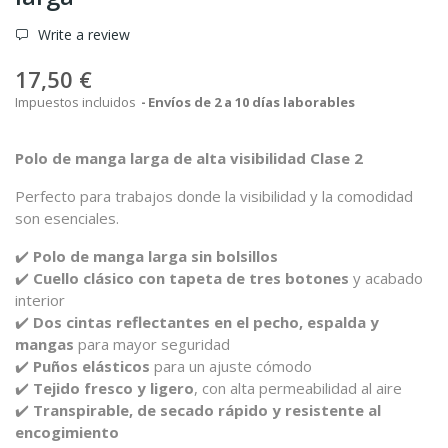
Write a review
17,50 €
Impuestos incluidos
Envíos de 2 a 10 días laborables
Polo
de
manga
larga
de
alta
visibilidad
Clase
2
Perfecto
para
trabajos
donde
la
visibilidad
y
la
comodidad
son
esenciales.
✔️
Polo
de
manga
larga
sin
bolsillos
✔️
Cuello
clásico
con
tapeta
de
tres
botones
y
acabado
interior
✔️
Dos
cintas
reflectantes
en
el
pecho,
espalda
y
mangas
para
mayor
seguridad
✔️
Puños
elásticos
para
un
ajuste
cómodo
✔️
Tejido
fresco
y
ligero
,
con
alta
permeabilidad
al
aire
✔️
Transpirable,
de
secado
rápido
y
resistente
al
encogimiento