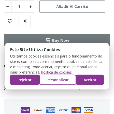
Añadir Al Carrito
Buy Now
Este Site Utiliza Cookies
Utilizamos cookies essenciais para o funcionamento do
site e, com o seu consentimento, cookies de estatística
Compartir
e marketing. Pode aceitar, rejeitar ou personalizar as
suas preferências.
Política de cookies
Rejeitar
Personalizar
Aceitar
Política de devolução
(editar com o módulo Customer Reassurance)