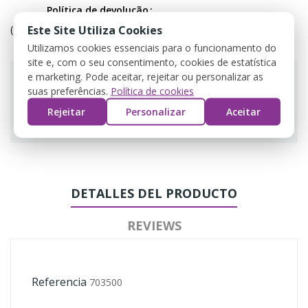
Política de devolução
(editar com o módulo Customer Reassurance)
Este Site Utiliza Cookies
Utilizamos cookies essenciais para o funcionamento do
site e, com o seu consentimento, cookies de estatística
e marketing. Pode aceitar, rejeitar ou personalizar as
suas preferências.
Política de cookies
Rejeitar
Personalizar
Aceitar
Guarantee safe & secure checkout
DETALLES DEL PRODUCTO
REVIEWS
Referencia
703500