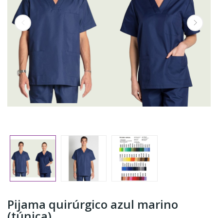
Pijama quirúrgico azul marino
(túnica)