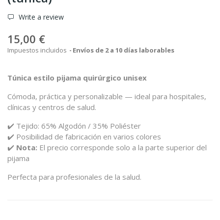
Write a review
15,00 €
Impuestos incluidos
Envíos de 2 a 10 días laborables
Túnica
estilo
pijama
quirúrgico
unisex
Cómoda,
práctica
y
personalizable —
ideal
para
hospitales,
clínicas
y
centros
de
salud.
✔️
Tejido:
65%
Algodón /
35%
Poliéster
✔️
Posibilidad
de
fabricación
en
varios
colores
✔️
Nota:
El
precio
corresponde
solo
a
la
parte
superior
del
pijama
Perfecta
para
profesionales
de
la
salud.