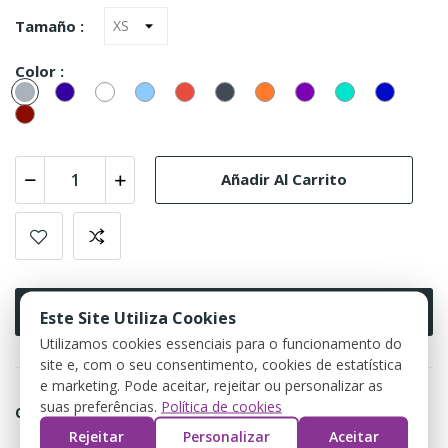
Tamaño :
Color :
Gris
Marinho
Blanco
Azul
Rojo
Negro
Naranja
ROXO
VERDE
Azulão
Celeste
(92531)
AGUA
Boudeaux
(9969)
Añadir Al Carrito
Buy Now
Este Site Utiliza Cookies
Utilizamos cookies essenciais para o funcionamento do
site e, com o seu consentimento, cookies de estatística
e marketing. Pode aceitar, rejeitar ou personalizar as
suas preferências.
Política de cookies
Compartir
Rejeitar
Personalizar
Aceitar