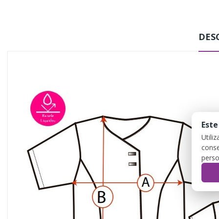
DES
Este
Utili
conse
perso