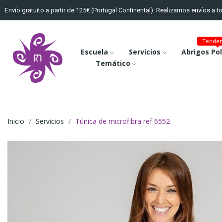
Envío gratuito a partir de 125€ (Portugal Continental). Realizamos envíos a 
Tenden
Escuela
Servicios
Abrigos Po
Temático
Inicio
Servicios
Túnica de microfibra ref 6552