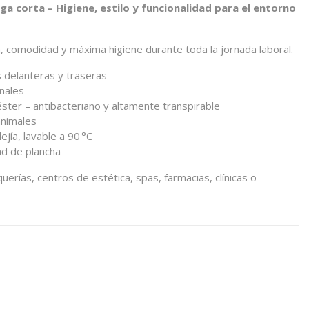
a corta – Higiene, estilo y funcionalidad para el entorno
, comodidad y máxima higiene durante toda la jornada laboral.
s delanteras y traseras
onales
éster – antibacteriano y altamente transpirable
animales
ejía, lavable a 90 °C
ad de plancha
erías, centros de estética, spas, farmacias, clínicas o