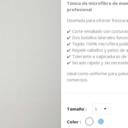
Túnica de microfibra de mang
profesional
Diseñada para ofrecer frescura
✔️ Corte entallado con costura
✔️ Dos bolsillos laterales funci
✔️ Tejido 100% microfibra poli
✔️ Repele cabellos y pelos de 
✔️ Tolerante a salpicaduras de l
✔️ Secado rápido y sin necesid
Ideal como uniforme para peluqu
comercios.
Tamaño :
Blanco
Azul
Color :
Celeste