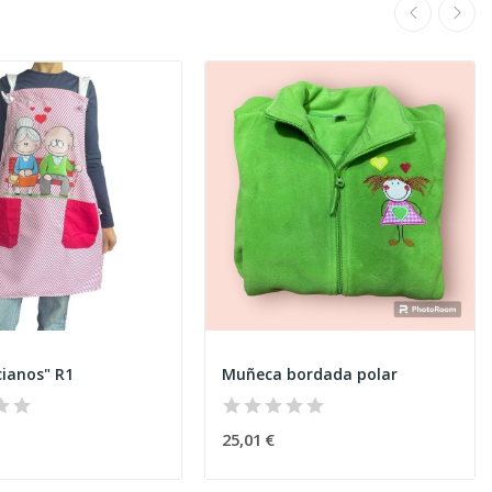
cianos" R1
Muñeca bordada polar
25,01 €