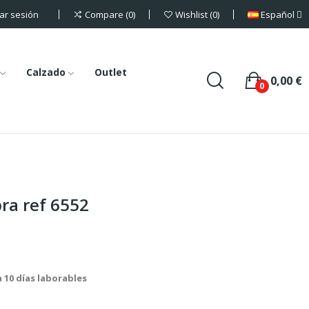
iar sesión
Español
Compare
0
Wishlist
0
Calzado
Outlet
0,00 €
0
ra ref 6552
a 10 días laborables