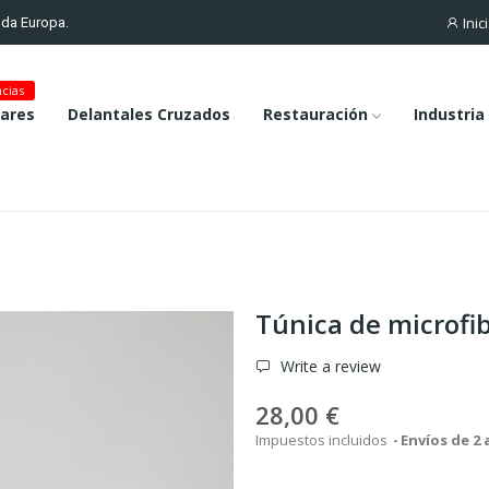
Inic
toda Europa.
cias
lares
Delantales Cruzados
Restauración
Industria
Túnica de microfib
Write a review
28,00 €
Impuestos incluidos
Envíos de 2 