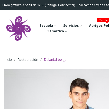
Envío gratuito a partir de 125€ (Portugal Continental). Realizamos envíos a 
Tenden
Escuela
Servicios
Abrigos Po
Temático
Inicio
Restauración
Delantal beige