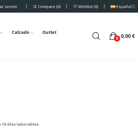
iar sesión
Español
Compare
0
Wishlist
0
Calzado
Outlet
0,00 €
0
a 10 días laborables