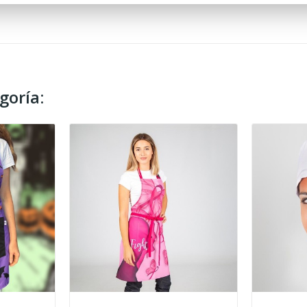
goría: