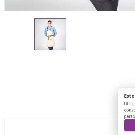
Este
Utili
conse
perso