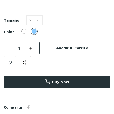
Tamaño :
Blanco
Azul
Color :
Celeste
Añadir Al Carrito
Buy Now
Compartir