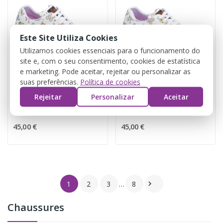
Este Site Utiliza Cookies
Utilizamos cookies essenciais para o funcionamento do
site e, com o seu consentimento, cookies de estatística
e marketing. Pode aceitar, rejeitar ou personalizar as
suas preferências.
Política de cookies
Rejeitar
Personalizar
Aceitar
Chaussure d'infirmière trouée
Chaussures infirmière
45,00 €
45,00 €
1
2
3
…
8

Chaussures