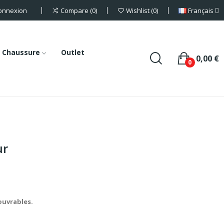
onnexion
Français
Compare
0
Wishlist
0
Chaussure
Outlet
0,00 €
0
ur
 ouvrables.