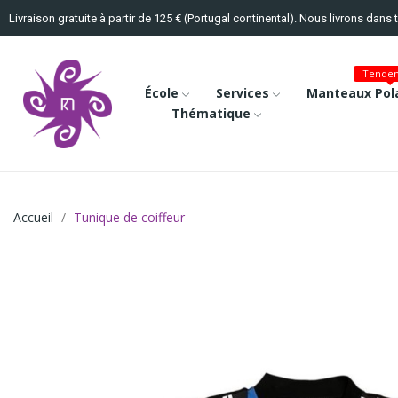
Livraison gratuite à partir de 125 € (Portugal continental). Nous livrons dans 
Tenden
École
Services
Manteaux Pola
Thématique
Accueil
Tunique de coiffeur