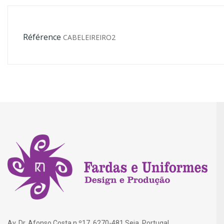
Référence
CABELEIREIRO2
Av. Dr. Afonso Costa n.º17, 6270-481 Seia, Portugal