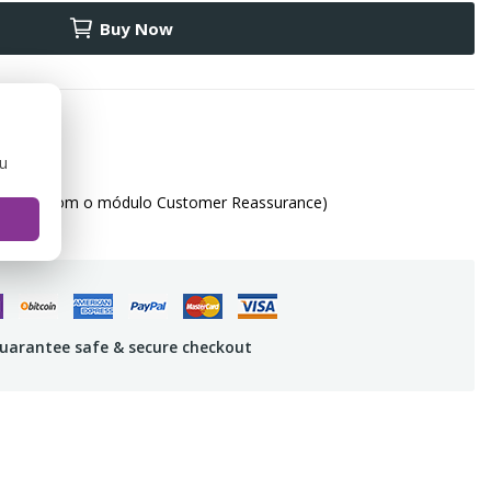
Buy Now
ou
(editar com o módulo Customer Reassurance)
uarantee safe & secure checkout