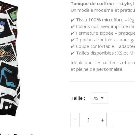
Tunique de coiffeur – style, 
Un modèle moderne et pratique,
✔️ Tissu 100 % microfibre – lége
✔️ Coloris noir avec imprimé mu
✔️ Fermeture zippée – pratique
✔️ 2 poches frontales – pour g
✔️ Coupe confortable – adaptée
✔️ Tailles disponibles : XS et M
Idéale pour les coiffeurs et pr
et pleine de personnalité.
Taille :