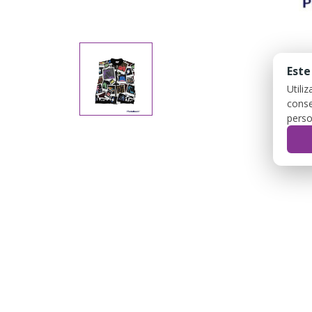
Este
Utili
conse
perso