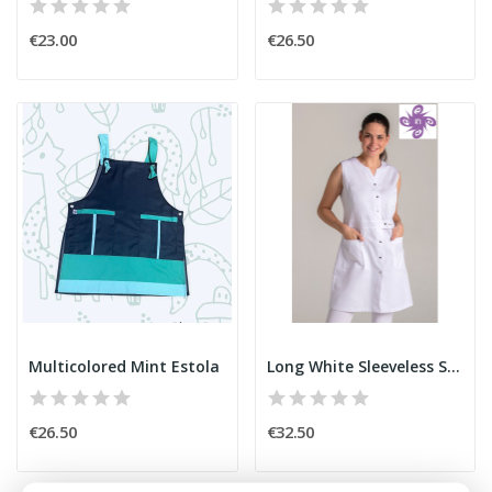
€23.00
€26.50
Multicolored Mint Estola
Long White Sleeveless Smock
€26.50
€32.50