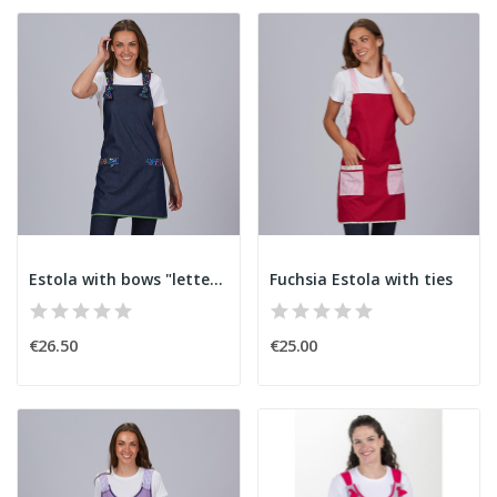
Estola with bows "letters"
Fuchsia Estola with ties
€26.50
€25.00