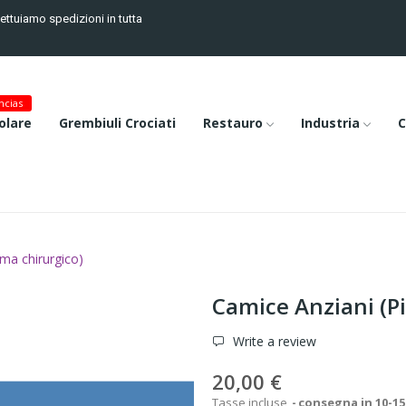
fettuiamo spedizioni in tutta
cias
olare
Grembiuli Crociati
Restauro
Industria
C
ma chirurgico)
Camice Anziani (P
Write a review
20,00 €
Tasse incluse
consegna in 10-15 