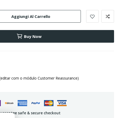
Aggiungi Al Carrello
Buy Now
(editar com o módulo Customer Reassurance)
uarantee safe & secure checkout