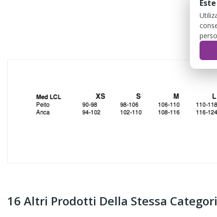
Este
Utili
conse
perso
DES
16 Altri Prodotti Della Stessa Categori