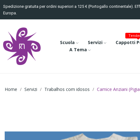
Spedizione gratuita per ordini superiori a 125 € (Portogallo continentale). Ef
Europa.
Tenden
Scuola
Servizi
Cappotti P
A Tema
Home
Servizi
Trabalhos com idosos
Camice Anziani (Pigia