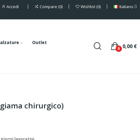
Accedi
Italiano
Compare
0
Wishlist
0
alzature
Outlet
0,00 €
0
igiama chirurgico)
giorni lavorativi