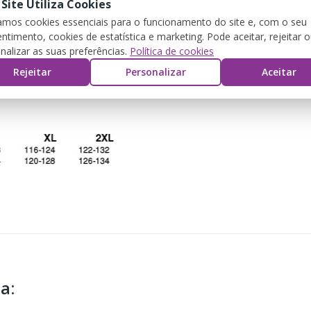
 Site Utiliza Cookies
zamos cookies essenciais para o funcionamento do site e, com o seu
ntimento, cookies de estatística e marketing. Pode aceitar, rejeitar 
nalizar as suas preferências.
Política de cookies
CRIZIONE
DETTAGLI DEL PRODOTTO
REV
Rejeitar
Personalizar
Aceitar
a: