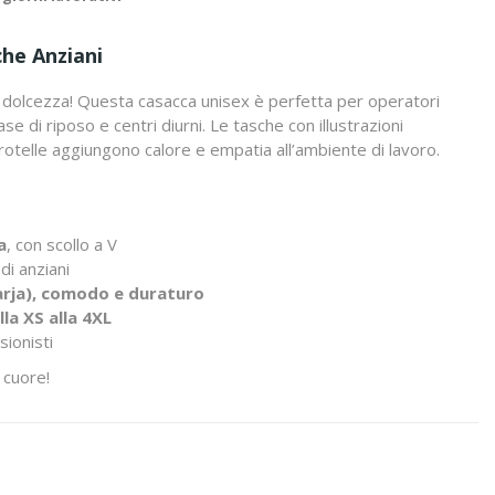
che Anziani
i dolcezza! Questa casacca unisex è perfetta per operatori
case di riposo e centri diurni. Le tasche con illustrazioni
a rotelle aggiungono calore e empatia all’ambiente di lavoro.
a
, con scollo a V
di anziani
sarja), comodo e duraturo
lla XS alla 4XL
sionisti
e cuore!