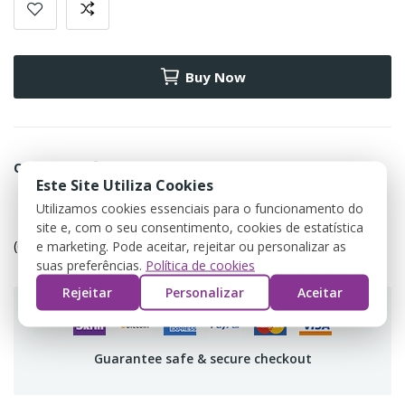
Buy Now
Condividi
Este Site Utiliza Cookies
Utilizamos cookies essenciais para o funcionamento do
Política de devolução
site e, com o seu consentimento, cookies de estatística
(editar com o módulo Customer Reassurance)
e marketing. Pode aceitar, rejeitar ou personalizar as
suas preferências.
Política de cookies
Rejeitar
Personalizar
Aceitar
Guarantee safe & secure checkout