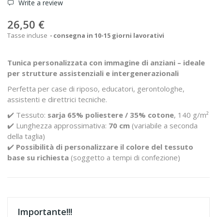
Write a review
26,50 €
Tasse incluse
consegna in 10-15 giorni lavorativi
Tunica personalizzata con immagine di anziani – ideale
per strutture assistenziali e intergenerazionali
Perfetta per case di riposo, educatori, gerontologhe,
assistenti e direttrici tecniche.
✔️ Tessuto:
sarja 65% poliestere / 35% cotone
, 140 g/m²
✔️ Lunghezza approssimativa:
70 cm
(variabile a seconda
della taglia)
✔️
Possibilità di personalizzare il colore del tessuto
base su richiesta
(
soggetto a tempi di confezione
)
Importante!!!