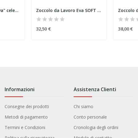
Zoccolo da Lavoro "Eva" celeste
Zoccolo da Lavoro Eva SOFT Verde
32,50 €
38,00 €
Informazioni
Assistenza Clienti
Consegne dei prodotti
Chi siamo
Metodi di pagamento
Conto personale
Termini e Condizioni
Cronologia degli ordini
Politica sulla riservatezza
Modulo di contatto