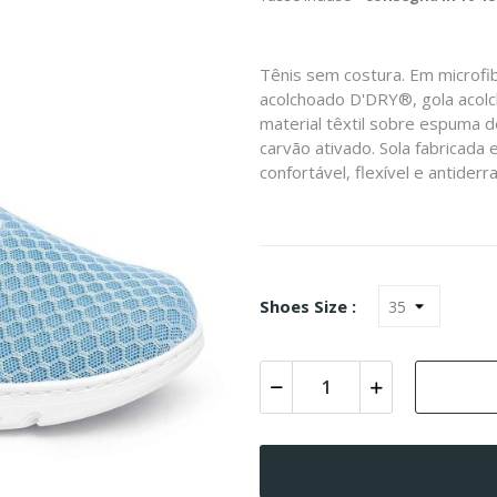
Tênis sem costura. Em microfi
acolchoado D'DRY®, gola acolch
material têxtil sobre espuma 
carvão ativado. Sola fabricad
confortável, flexível e antider
Shoes Size :