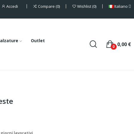
Accedi
Italiano
Compare
0
Wishlist
0
alzature
Outlet
0,00 €
0
este
giorni lavorativi