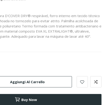
bra D'COVER DRY® respirável, forro interno em tecido técnico
oada no tornozelo para evitar atrito. Palmilha acolchoada de
de poliuretano Termo formada com tratamento antibacteriano e
a em material composto EVA XL EXTRALIGHT®, ultraleve,
rapante. Adequado para lavar na máquina de lavar até 40º.
Aggiungi Al Carrello
Buy Now