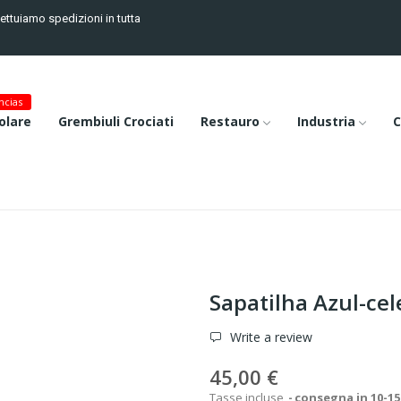
fettuiamo spedizioni in tutta
cias
olare
Grembiuli Crociati
Restauro
Industria
C
Sapatilha Azul-cel
Write a review
45,00 €
Tasse incluse
consegna in 10-15 