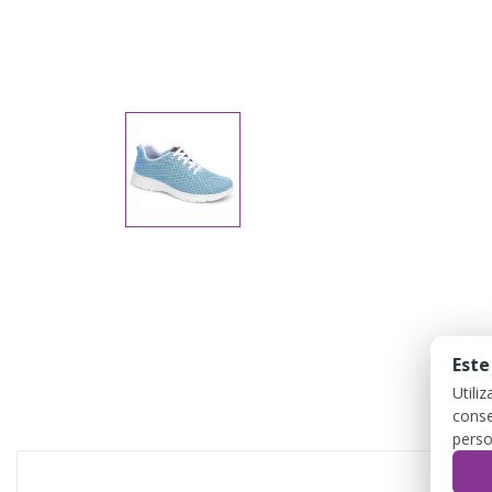
Este
Utili
conse
perso