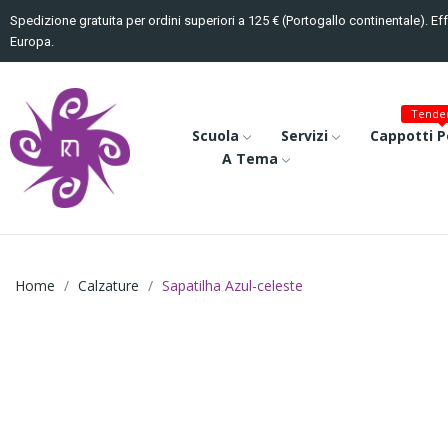
Spedizione gratuita per ordini superiori a 125 € (Portogallo continentale). Ef
Europa.
Tenden
Scuola
Servizi
Cappotti P
A Tema
Home
Calzature
Sapatilha Azul-celeste