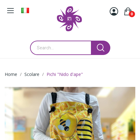
0
Home
Scolare
Pichi "Nido d'ape"