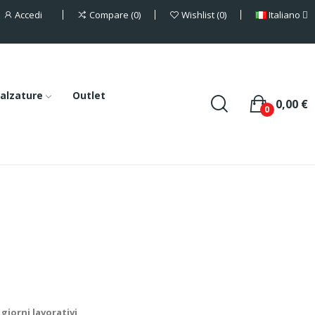
Accedi
Italiano
Compare
0
Wishlist
0
alzature
Outlet
0,00 €
0
giorni lavorativi