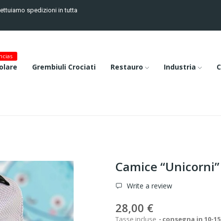
fettuiamo spedizioni in tutta
cias
olare
Grembiuli Crociati
Restauro
Industria
C
Camice “Unicorni”
Write a review
28,00 €
Tasse incluse
consegna in 10-15 