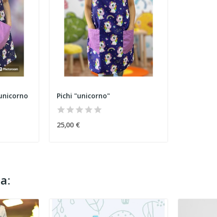
unicorno
Pichi "unicorno"
25,00 €
a: