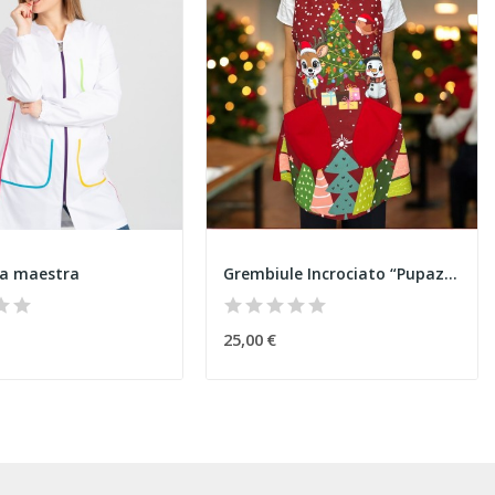
a maestra
Grembiule Incrociato “Pupazzo di Neve” Natale
25,00 €