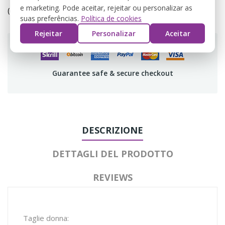
e marketing. Pode aceitar, rejeitar ou personalizar as
(editar com o módulo Customer Reassurance)
suas preferências.
Política de cookies
Rejeitar
Personalizar
Aceitar
Guarantee safe & secure checkout
DESCRIZIONE
DETTAGLI DEL PRODOTTO
REVIEWS
Taglie donna: